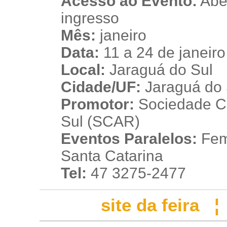
Acesso ao Evento:
Aber
ingresso
Mês:
janeiro
Data:
11 a 24 de janeir
Local:
Jaraguá do Sul
Cidade/UF:
Jaraguá do S
Promotor:
Sociedade Cul
Sul (SCAR)
Eventos Paralelos:
Femu
Santa Catarina
Tel:
47 3275-2477
site da feira