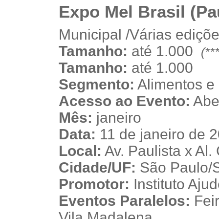
Expo Mel Brasil (Pau
Municipal /Várias ediçõ
Tamanho:
até 1.000
(**
v
v
Tamanho:
até 1.000
Segmento:
Alimentos e
Acesso ao Evento:
Aber
Mês:
janeiro
Data:
11 de janeiro de 
Local:
Av. Paulista x Al
Cidade/UF:
São Paulo/SP
Promotor:
Instituto Aju
Eventos Paralelos:
Feir
Vila Madalena