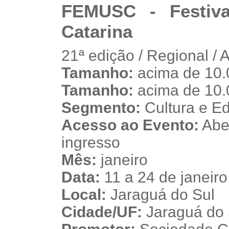
FEMUSC - Festiv
Catarina
21ª edição / Regional / 
Tamanho:
acima de 10.
s
Tamanho:
acima de 10.
Segmento:
Cultura e E
Acesso ao Evento:
Aber
ingresso
Mês:
janeiro
Data:
11 a 24 de janeir
Local:
Jaraguá do Sul
Cidade/UF:
Jaraguá do S