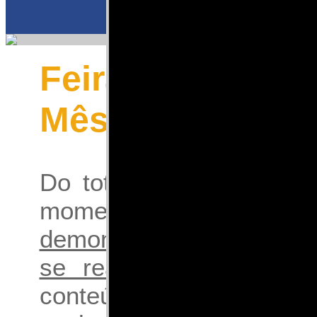
Feiras 2026
Mês de Janeiro
Do total de
3110
feiras 
momento catalogados
demonstração somente 
se realizam no mês de
conteúdo dos demais me