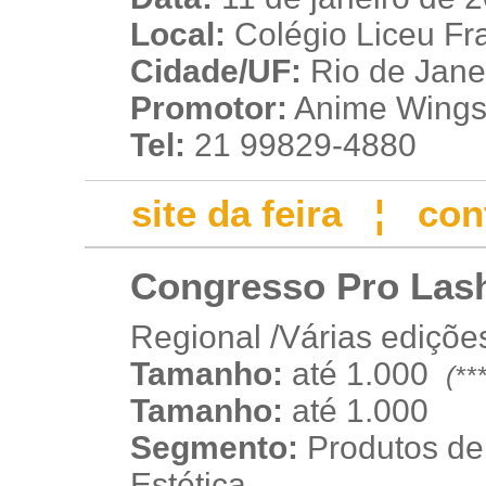
Local:
Colégio Liceu Fra
Cidade/UF:
Rio de Janei
Promotor:
Anime Wings 
Tel:
21 99829-4880
site da feira
¦
con
Congresso Pro Lash
Regional /Várias ediçõe
Tamanho:
até 1.000
(**
p
p
Tamanho:
até 1.000
Segmento:
Produtos de
Estética