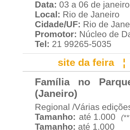
Data:
03 a 06 de janeir
Local:
Rio de Janeiro
Cidade/UF:
Rio de Janei
Promotor:
Núcleo de D
Tel:
21 99265-5035
site da feira
Família no Parqu
(Janeiro)
Regional /Várias ediçõe
Tamanho:
até 1.000
(*
w
w
Tamanho:
até 1.000