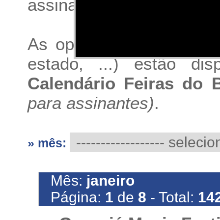
assinatura do Calendário 
As opções de buscas (p
estado, ...) estão di
Calendário Feiras do B
para assinantes)
.
» mês:
Mês:
janeiro
Página:
1
de
8
- Total:
14