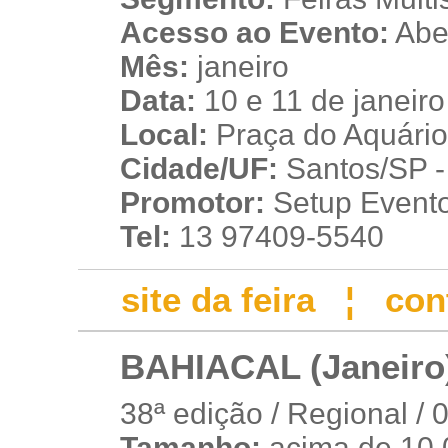
Acesso ao Evento:
Aber
Mês:
janeiro
Data:
10 e 11 de janeir
Local:
Praça do Aquário
Cidade/UF:
Santos/SP - 
Promotor:
Setup Event
Tel:
13 97409-5540
site da feira
¦
con
BAHIACAL (Janeiro
38ª edição / Regional / 
Tamanho:
acima de 10.