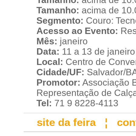
q
Tamanho:
acima de 10.
Segmento:
Couro: Tecno
Acesso ao Evento:
Rest
Mês:
janeiro
Data:
11 a 13 de janeir
Local:
Centro de Conve
Cidade/UF:
Salvador/BA 
Promotor:
Associação 
Representação de Calç
Tel:
71 9 8228-4113
site da feira
¦
con