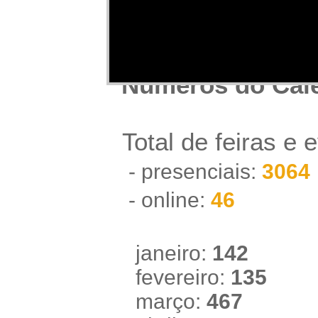
Números do Cale
Total de feiras e e
- presenciais:
3064
- online:
46
janeiro:
142
fevereiro:
135
março:
467