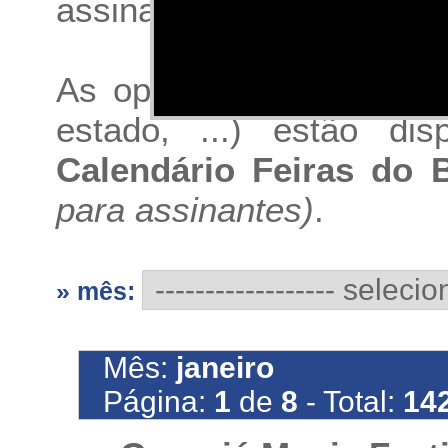
assinatura do Calendário 
As opções de buscas (p
estado, ...) estão di
Calendário Feiras do B
para assinantes)
.
» mês:
Mês:
janeiro
Página:
1
de
8
- Total:
14