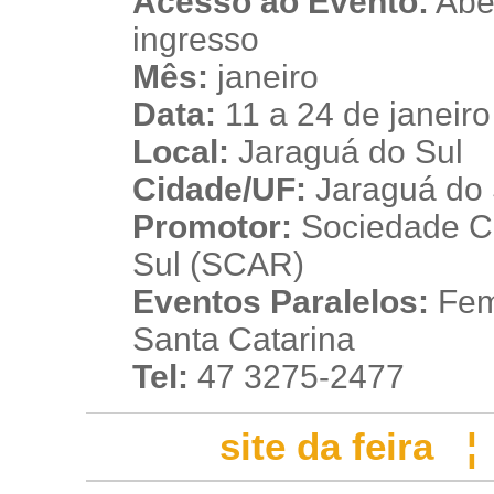
Acesso ao Evento:
Aber
ingresso
Mês:
janeiro
Data:
11 a 24 de janeir
Local:
Jaraguá do Sul
Cidade/UF:
Jaraguá do S
Promotor:
Sociedade Cul
Sul (SCAR)
Eventos Paralelos:
Femu
Santa Catarina
Tel:
47 3275-2477
site da feira