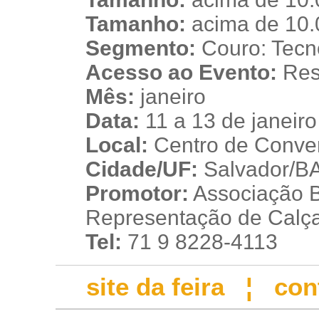
q
Tamanho:
acima de 10.
Segmento:
Couro: Tecno
Acesso ao Evento:
Rest
Mês:
janeiro
Data:
11 a 13 de janeir
Local:
Centro de Conve
Cidade/UF:
Salvador/BA 
Promotor:
Associação 
Representação de Calç
Tel:
71 9 8228-4113
site da feira
¦
con