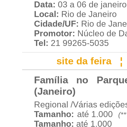
Data:
03 a 06 de janeir
Local:
Rio de Janeiro
Cidade/UF:
Rio de Janei
Promotor:
Núcleo de D
Tel:
21 99265-5035
site da feira
Família no Parqu
(Janeiro)
Regional /Várias ediçõe
Tamanho:
até 1.000
(*
w
w
Tamanho:
até 1.000