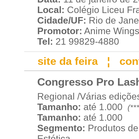
Local:
Colégio Liceu Fra
Cidade/UF:
Rio de Janei
Promotor:
Anime Wings 
Tel:
21 99829-4880
site da feira
¦
con
Congresso Pro Lash
Regional /Várias ediçõe
Tamanho:
até 1.000
(**
p
p
Tamanho:
até 1.000
Segmento:
Produtos de
Estética