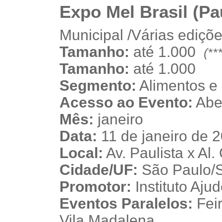
Expo Mel Brasil (Pau
Municipal /Várias ediçõ
Tamanho:
até 1.000
(**
v
v
Tamanho:
até 1.000
Segmento:
Alimentos e
Acesso ao Evento:
Aber
Mês:
janeiro
Data:
11 de janeiro de 
Local:
Av. Paulista x Al
Cidade/UF:
São Paulo/SP
Promotor:
Instituto Aju
Eventos Paralelos:
Feir
Vila Madalena