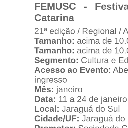
FEMUSC - Festiv
Catarina
21ª edição / Regional / 
Tamanho:
acima de 10.
s
Tamanho:
acima de 10.
Segmento:
Cultura e E
Acesso ao Evento:
Aber
ingresso
Mês:
janeiro
Data:
11 a 24 de janeir
Local:
Jaraguá do Sul
Cidade/UF:
Jaraguá do S