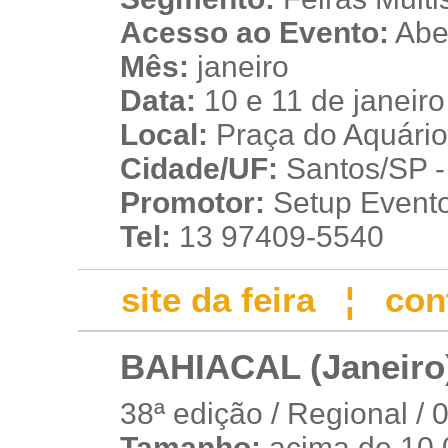
Acesso ao Evento:
Aber
Mês:
janeiro
Data:
10 e 11 de janeir
Local:
Praça do Aquário
Cidade/UF:
Santos/SP - 
Promotor:
Setup Event
Tel:
13 97409-5540
site da feira
¦
con
BAHIACAL (Janeiro
38ª edição / Regional / 
Tamanho:
acima de 10.