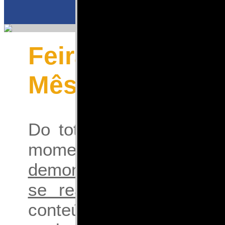
Feiras 2026
Mês de Janeiro
Do total de
3110
feiras 
momento catalogados
demonstração somente 
se realizam no mês de
conteúdo dos demais me