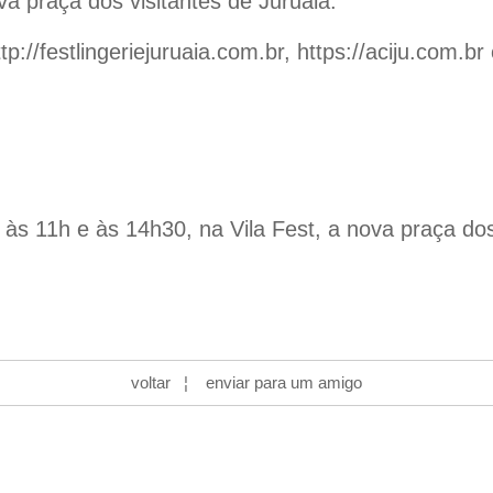
va praça dos visitantes de Juruaia.
ttp://festlingeriejuruaia.com.br
,
https://aciju.com.br
 às 11h e às 14h30, na Vila Fest, a nova praça dos
voltar
¦
enviar para um amigo