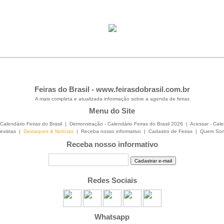
Feiras do Brasil -
www.feirasdobrasil.com.br
A mais completa e atualizada informação sobre a agenda de feiras
Menu do Site
Calendário Feiras do Brasil
|
Demonstração - Calendário Feiras do Brasil 2026
|
Acessar - Cale
evistas
|
Destaques & Notícias
|
Receba nosso informativo
|
Cadastro de Feiras
|
Quem So
Receba nosso informativo
Redes Sociais
Whatsapp