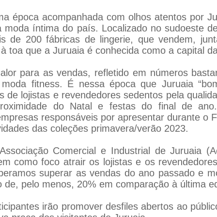
 época acompanhada com olhos atentos por Juru
 moda íntima do país. Localizado no sudoeste de
is de 200 fábricas de lingerie, que vendem, jun
à toa que a Juruaia é conhecida como a capital d
alor para as vendas, refletido em números basta
 e moda fitness. É nessa época que Juruaia “bom
 de lojistas e revendedores sedentos pela qualida
proximidade do Natal e festas do final de an
presas responsáveis por apresentar durante o Fe
vidades das coleções primavera/verão 2023.
ssociação Comercial e Industrial de Juruaia (A
 tem como foco atrair os lojistas e os revendedo
Esperamos superar as vendas do ano passado e m
to de, pelo menos, 20% em comparação à última ed
rticipantes irão promover desfiles abertos ao públi