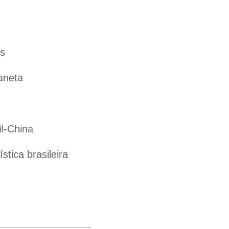
es
aneta
il-China
tica brasileira