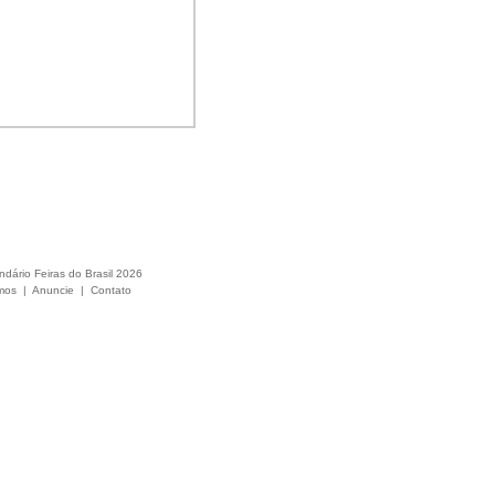
ndário Feiras do Brasil 2026
mos
|
Anuncie
|
Contato