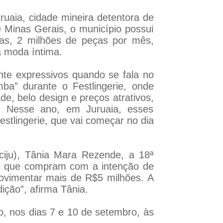
aia, cidade mineira detentora de
 Minas Gerais, o município possui
tas, 2 milhões de peças por mês,
a moda íntima.
nte expressivos quando se fala no
ba” durante o Festlingerie, onde
de, belo design e preços atrativos,
o. Nesse ano, em Juruaia, esses
stlingerie, que vai começar no dia
ciju), Tânia Mara Rezende, a 18ª
res que compram com a intenção de
ovimentar mais de R$5 milhões. A
ição”, afirma Tânia.
co, nos dias 7 e 10 de setembro, às