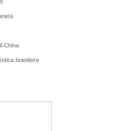
es
aneta
il-China
tica brasileira