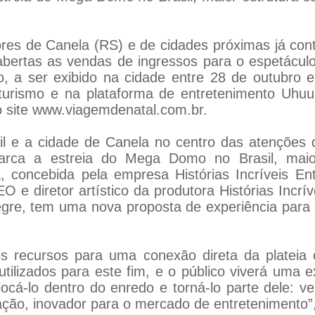
dores de Canela (RS) e de cidades próximas já c
bertas as vendas de ingressos para o espetácul
, a ser exibido na cidade entre 28 de outubro e
rismo e na plataforma de entretenimento Uhuu, b
 site
www.viagemdenatal.com.br
.
l e a cidade de Canela no centro das atenções d
arca a estreia do Mega Domo no Brasil, maior e
, concebida pela empresa Histórias Incríveis En
e diretor artístico da produtora Histórias Incrív
alegre, tem uma nova proposta de experiência para
os recursos para uma conexão direta da plateia
utilizados para este fim, e o público viverá uma 
cá-lo dentro do enredo e torná-lo parte dele: ver,
ração, inovador para o mercado de entreteniment