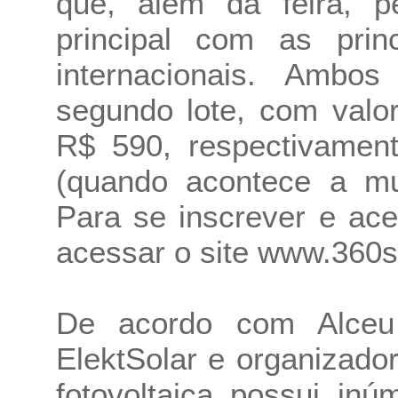
que, além da feira, pe
principal com as princ
internacionais. Ambo
segundo lote, com valo
R$ 590, respectivament
(quando acontece a mud
Para se inscrever e ac
acessar o site
www.360so
De acordo com Alce
ElektSolar e organizador
fotovoltaica possui in