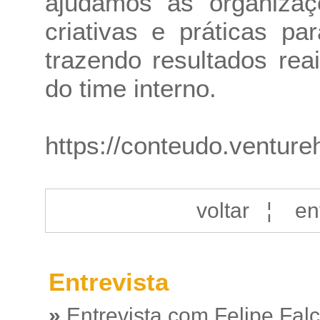
ajudamos as organizaç
criativas e práticas p
trazendo resultados re
do time interno.
https://conteudo.ventur
voltar
¦
en
Entrevista
»
Entrevista com Felipe Fal