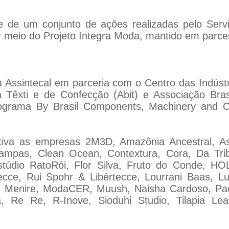
 de um conjunto de ações realizadas pelo Servi
meio do Projeto Integra Moda, mantido em parcer
Assintecal em parceria com o Centro das Indústr
a Têxti e de Confecção (Abit) e Associação Brasi
programa By Brasil Components, Machinery and C
tiva as empresas 2M3D, Amazônia Ancestral, As
tampas, Clean Ocean, Contextura, Cora, Da Tr
údio RatoRói, Flor Silva, Fruto do Conde, HOL,
tecce, Rui Spohr & Libértecce, Lourrani Baas, Lu
te, Menire, ModaCER, Muush, Naisha Cardoso, Pa
, Re Re, R-Inove, Sioduhi Studio, Tilapia Leat