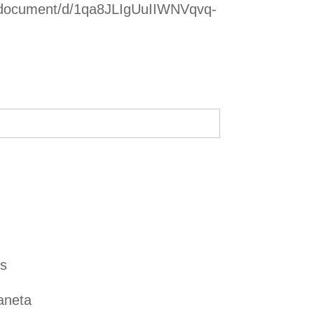
m/document/d/1qa8JLIgUuIIWNVqvq-
es
aneta