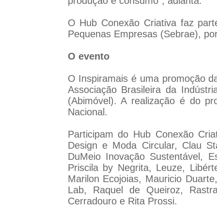
produção e consumo", adianta.
O Hub Conexão Criativa faz parte
Pequenas Empresas (Sebrae), por 
O evento
O Inspiramais é uma promoção da 
Associação Brasileira da Indústri
(Abimóvel). A realização é do 
Nacional.
Participam do Hub Conexão Cria
Design e Moda Circular, Clau S
DuMeio Inovação Sustentável, Est
Priscila by Negrita, Leuze, Libér
Marilon Ecojoias, Mauricio Duar
Lab, Raquel de Queiroz, Rastra
Cerradouro e Rita Prossi.