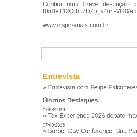
Confira uma breve descrição 
I0nBeT12QIbuzDZo_a4un-VG0/edi
www.inspiramais.com.br
Entrevista
»
Entrevista com Felipe Falconere
Últimos Destaques
07/08/2026
»
Tax Experience 2026 debate macr
07/08/2026
»
Barber Day Conference: São Pau