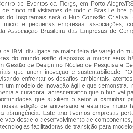
Centro de Eventos da Fiergs, em Porto Alegre/RS
de cinco mil visitantes de todo o Brasil e boa 
s do Inspiramais será o Hub Conexão Criativa, 
4 micro e pequenas empresas, associações, coo
 da Associação Brasileira das Empresas de Com
 da IBM, divulgada na maior feira de varejo do m
es do mundo estão dispostos a mudar seus há
m Gestão de Design no Núcleo de Pesquisa e Desi
eriais que unem inovação e sustentabilidade. “
isando enfrentar os desafios ambientais, atento
m um modelo de inovação ágil e que demonstra, na
omenta a curadora, acrescentando que o hub vai 
ortunidades que auxiliem o setor a caminhar 
á nossa edição de aniversário e estamos muito 
a abrangência. Este ano tivemos empresas pert
que vão desde o desenvolvimento de componentes,
tecnologias facilitadoras de transição para modelo