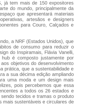
, já tem mais de 150 expositores
parte do mundo, principalmente da
espaço que apresentará materiais
perativas, artesãos e designers
ponentes para Couro, Calçados e
undo, a NRF (Estados Unidos), que
bitos de consumo para reduzir o
gn do Inspiramais, Flávia Vanelli,
O hub é composto justamente por
s aos objetivos do desenvolvimento
 prática, que a sustentabilidade e
para a sua décima edição ampliando
para uma moda e um design mais
felizes, pois percebemos que essa
encentes a todos os 26 estados e
 sendo tecidos e tramas o produto
s mais sustentáveis e circulares de