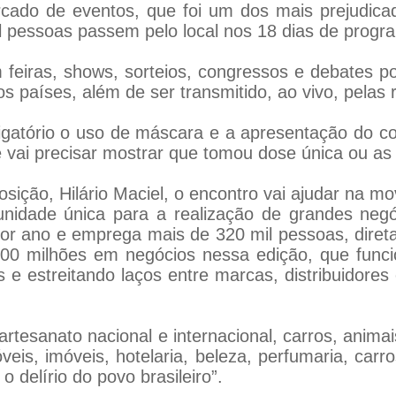
cado de eventos, que foi um dos mais prejudica
l pessoas passem pelo local nos 18 dias de progr
 feiras, shows, sorteios, congressos e debates pol
s países, além de ser transmitido, ao vivo, pelas 
brigatório o uso de máscara e a apresentação do 
e vai precisar mostrar que tomou dose única ou as
ição, Hilário Maciel, o encontro vai ajudar na 
tunidade única para a realização de grandes ne
r ano e emprega mais de 320 mil pessoas, direta
000 milhões em negócios nessa edição, que func
s e estreitando laços entre marcas, distribuidores
rtesanato nacional e internacional, carros, animai
eis, imóveis, hotelaria, beleza, perfumaria, carr
 delírio do povo brasileiro”.