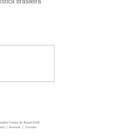
tica brasileira
ndário Feiras do Brasil 2026
mos
|
Anuncie
|
Contato