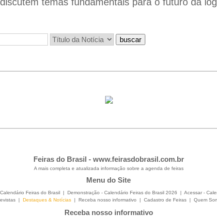
iscutem temas fundamentais para o futuro da logís
Feiras do Brasil -
www.feirasdobrasil.com.br
A mais completa e atualizada informação sobre a agenda de feiras
Menu do Site
Calendário Feiras do Brasil
|
Demonstração - Calendário Feiras do Brasil 2026
|
Acessar - Cale
evistas
|
Destaques & Notícias
|
Receba nosso informativo
|
Cadastro de Feiras
|
Quem So
Receba nosso informativo