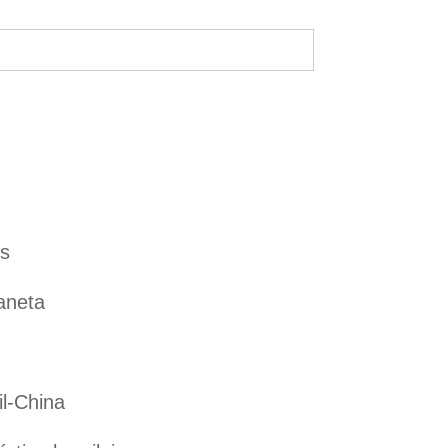
es
aneta
il-China