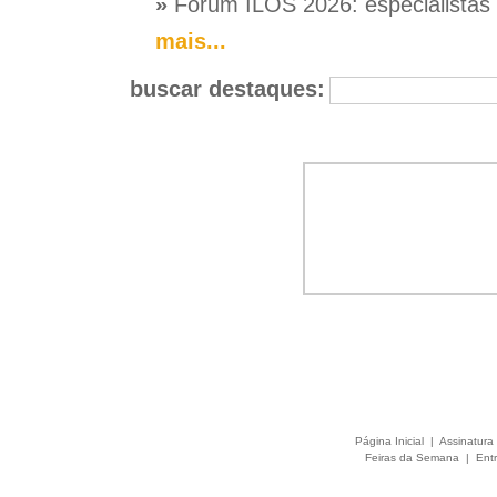
»
Fórum ILOS 2026: especialistas d
mais...
buscar destaques:
Página Inicial
|
Assinatura 
Feiras da Semana
|
Entr