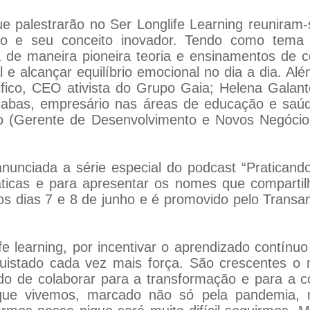
 palestrarão no Ser Longlife Learning reuniram-s
nto e seu conceito inovador. Tendo como tema
á de maneira pioneira teoria e ensinamentos de 
l e alcançar equilíbrio emocional no dia a dia. A
fico, CEO ativista do Grupo Gaia; Helena Galante
bas, empresário nas áreas de educação e saúde;
o (Gerente de Desenvolvimento e Novos Negócio
nunciada a série especial do podcast “Praticand
máticas e para apresentar os nomes que comparti
os dias 7 e 8 de junho e é promovido pelo Trans
e learning, por incentivar o aprendizado contínuo 
quistado cada vez mais força. São crescentes 
ido de colaborar para a transformação e para a 
ue vivemos, marcado não só pela pandemia, ma