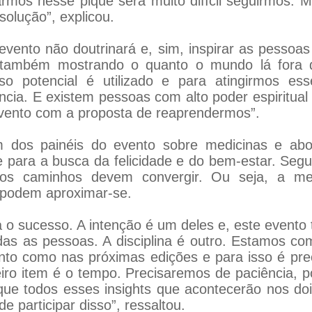
rmos nesse pique será muito difícil seguirmos.
solução”, explicou.
evento não doutrinará e, sim, inspirar as pessoa
s também mostrando o quanto o mundo lá fora
so potencial é utilizado e para atingirmos es
cia. E existem pessoas com alto poder espiritua
vento com a proposta de reaprendermos”.
 dos painéis do evento sobre medicinas e abord
 para a busca da felicidade e do bem-estar. Segu
s caminhos devem convergir. Ou seja, a medic
e podem aproximar-se.
a o sucesso. A intenção é um deles e, este evento 
todas as pessoas. A disciplina é outro. Estamos
nto como nas próximas edições e para isso é prec
eiro item é o tempo. Precisaremos de paciência,
ue todos esses insights que acontecerão nos doi
 participar disso”, ressaltou.