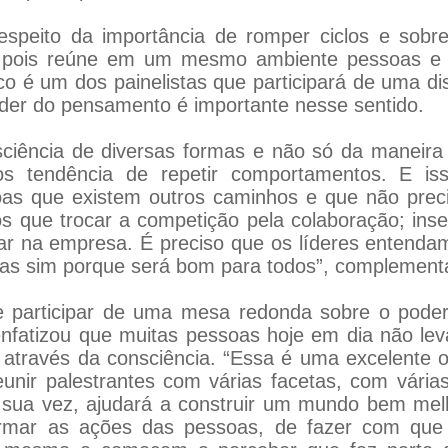
espeito da importância de romper ciclos e sobre
, pois reúne em um mesmo ambiente pessoas e c
fico é um dos painelistas que participará de uma
poder do pensamento é importante nesse sentido.
onsciência de diversas formas e não só da maneir
s tendência de repetir comportamentos. E is
oas que existem outros caminhos e que não prec
s que trocar a competição pela colaboração; inse
r na empresa. É preciso que os líderes entenda
 mas sim porque será bom para todos”, complement
 participar de uma mesa redonda sobre o pode
nfatizou que muitas pessoas hoje em dia não lev
 através da consciência. “Essa é uma excelente
unir palestrantes com várias facetas, com vári
or sua vez, ajudará a construir um mundo bem m
ormar as ações das pessoas, de fazer com que