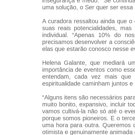
insegurança e medo. “Se continua
uma solução, o Ser quer ser essa 
A curadora ressaltou ainda que o 
suas reais potencialidades, ma
individual. “Apenas 10% do nos
precisamos desenvolver a consciên
elas que estarão conosco nesse e
Helena Galante, que mediará um
importância de eventos como esse
entendam, cada vez mais que o
espiritualidade caminham juntos 
“Alguns itens são necessários par
muito bonito, expansivo, incluir 
vamos cultivá-la não só até o eve
porque somos pioneiros. E o terc
uma hora para outra. Queremos q
otimista e genuinamente animada de