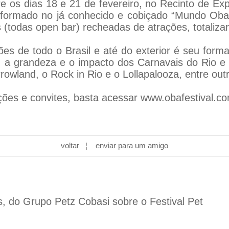
re os dias 18 e 21 de fevereiro, no Recinto de Ex
nsformado no já conhecido e cobiçado “Mundo Ob
 (todas open bar) recheadas de atrações, totaliza
ões de todo o Brasil e até do exterior é seu forma
s, a grandeza e o impacto dos Carnavais do Rio e
owland, o Rock in Rio e o Lollapalooza, entre out
ções e convites, basta acessar
www.obafestival.co
voltar
¦
enviar para um amigo
s, do Grupo Petz Cobasi sobre o Festival Pet