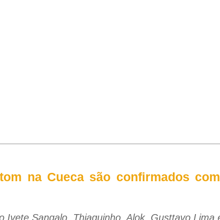
atom na Cueca são confirmados co
 Ivete Sangalo, Thiaguinho, Alok, Gusttavo Lima e