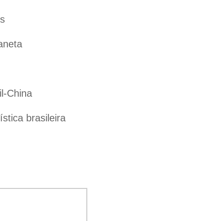
es
aneta
il-China
tica brasileira