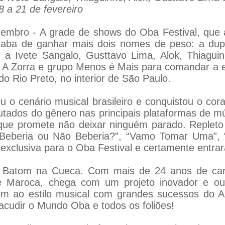
8 a 21 de fevereiro
zembro - A grade de shows do Oba Festival, que 
caba de ganhar mais dois nomes de peso: a dup
 a Ivete Sangalo, Gusttavo Lima, Alok, Thiagui
 A Zorra e grupo Menos é Mais para comandar a e
do Rio Preto, no interior de São Paulo.
iu o cenário musical brasileiro e conquistou o co
ados do gênero nas principais plataformas de mú
que promete não deixar ninguém parado. Repleto
 Beberia ou Não Beberia?”, “Vamo Tomar Uma”, “E
exclusiva para o Oba Festival e certamente entrará
a Batom na Cueca. Com mais de 24 anos de carr
e Maroca, chega com um projeto inovador e o
 ao estilo musical com grandes sucessos do 
sacudir o Mundo Oba e todos os foliões!