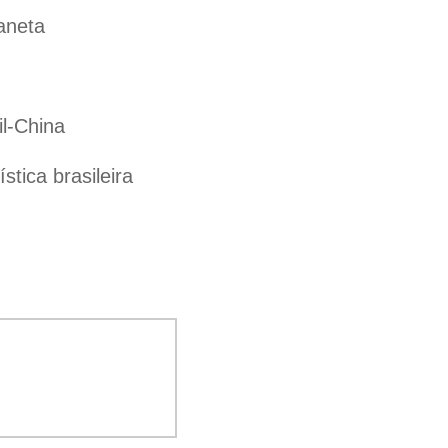
aneta
il-China
tica brasileira