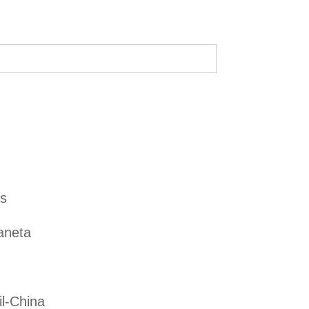
es
aneta
il-China