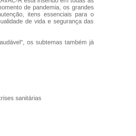
r AVAC-R está inserido em todas as
 momento de pandemia, os grandes
utenção, itens essenciais para o
ualidade de vida e segurança das
audável”, os subtemas também já
ises sanitárias