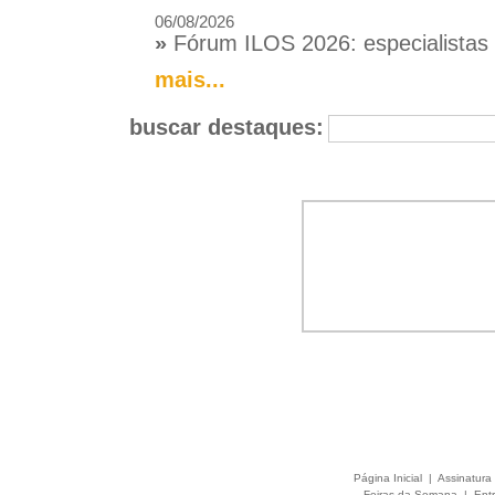
06/08/2026
»
Fórum ILOS 2026: especialistas d
mais...
buscar destaques:
Página Inicial
|
Assinatura 
Feiras da Semana
|
Entr