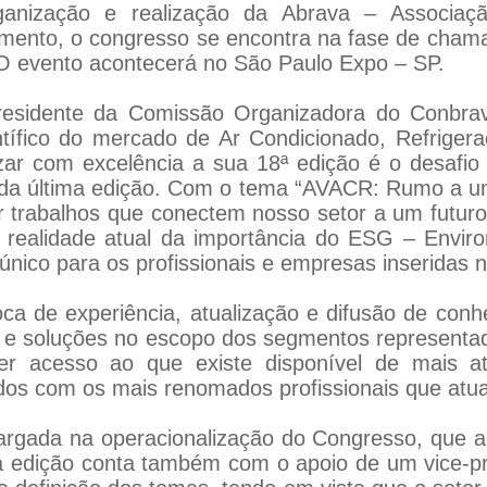
ganização e realização da Abrava – Associação
imento, o congresso se encontra na fase de cham
 O evento acontecerá no São Paulo Expo – SP.
esidente da Comissão Organizadora do Conbrav
tífico do mercado de Ar Condicionado, Refriger
izar com excelência a sua 18ª edição é o desafio
da última edição. Com o tema “AVACR: Rumo a um 
r trabalhos que conectem nosso setor a um futur
 realidade atual da importância do ESG – Enviro
nico para os profissionais e empresas inseridas 
oca de experiência, atualização e difusão de con
 e soluções no escopo dos segmentos representad
ter acesso ao que existe disponível de mais a
nidos com os mais renomados profissionais que at
argada na operacionalização do Congresso, que 
ta edição conta também com o apoio de um vice-