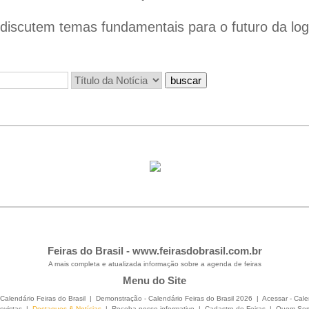
iscutem temas fundamentais para o futuro da logís
Feiras do Brasil -
www.feirasdobrasil.com.br
A mais completa e atualizada informação sobre a agenda de feiras
Menu do Site
Calendário Feiras do Brasil
|
Demonstração - Calendário Feiras do Brasil 2026
|
Acessar - Cale
evistas
|
Destaques & Notícias
|
Receba nosso informativo
|
Cadastro de Feiras
|
Quem So