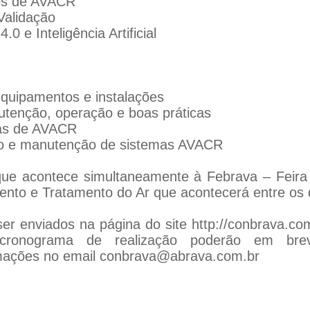
os de AVACR
Validação
0 e Inteligência Artificial
 equipamentos e instalações
enção, operação e boas práticas
mas de AVACR
ão e manutenção de sistemas AVACR
e acontece simultaneamente à Febrava – Feira I
ento e Tratamento do Ar que acontecerá entre os 
er enviados na página do site
http://conbrava.com
onograma de realização poderão em bre
mações no email conbrava@abrava.com.br