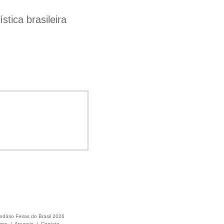
tica brasileira
ndário Feiras do Brasil 2026
mos
|
Anuncie
|
Contato