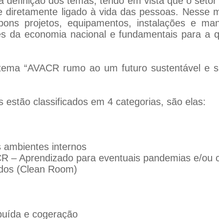
 a definição dos temas, tendo em vista que o seto
 e diretamente ligado à vida das pessoas. Nesse
ons projetos, equipamentos, instalações e man
es da economia nacional e fundamentais para a q
 tema “AVACR rumo ao um futuro sustentável e s
 estão classificados em 4 categorias, são elas:
 ambientes internos
– Aprendizado para eventuais pandemias e/ou cr
ados (Clean Room)
buída e cogeração