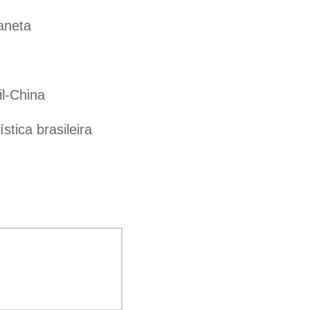
aneta
il-China
tica brasileira