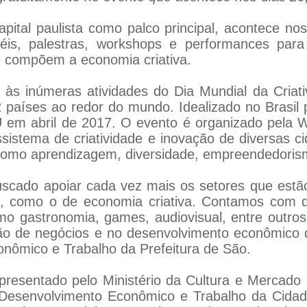
ital paulista como palco principal, acontece nos
éis, palestras, workshops e performances para
 compõem a economia criativa.
o às inúmeras atividades do Dia Mundial da Criat
2 países ao redor do mundo. Idealizado no Brasil 
U em abril de 2017. O evento é organizado pela W
ossistema de criatividade e inovação de diversas 
como aprendizagem, diversidade, empreendedoris
uscado apoiar cada vez mais os setores que est
o, como o de economia criativa. Contamos com d
mo gastronomia, games, audiovisual, entre outro
o de negócios e no desenvolvimento econômico da
onômico e Trabalho da Prefeitura de São.
presentado pelo Ministério da Cultura e Mercado 
e Desenvolvimento Econômico e Trabalho da Cidad