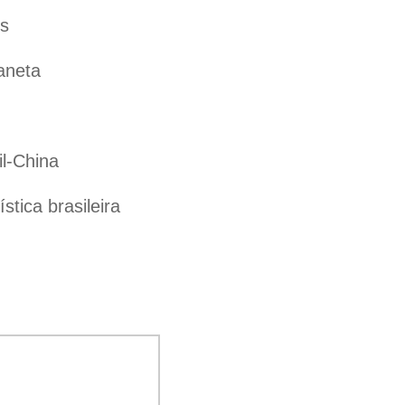
es
aneta
il-China
tica brasileira