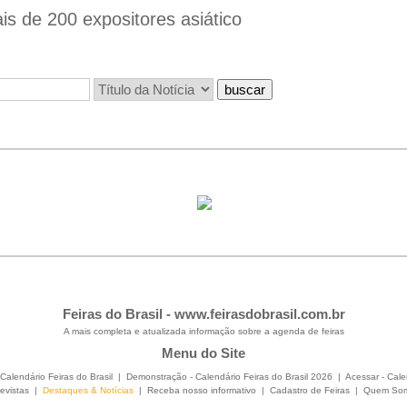
s de 200 expositores asiático
Feiras do Brasil -
www.feirasdobrasil.com.br
A mais completa e atualizada informação sobre a agenda de feiras
Menu do Site
Calendário Feiras do Brasil
|
Demonstração - Calendário Feiras do Brasil 2026
|
Acessar - Cale
evistas
|
Destaques & Notícias
|
Receba nosso informativo
|
Cadastro de Feiras
|
Quem So