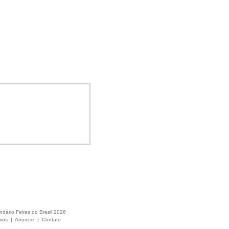
ndário Feiras do Brasil 2026
mos
|
Anuncie
|
Contato