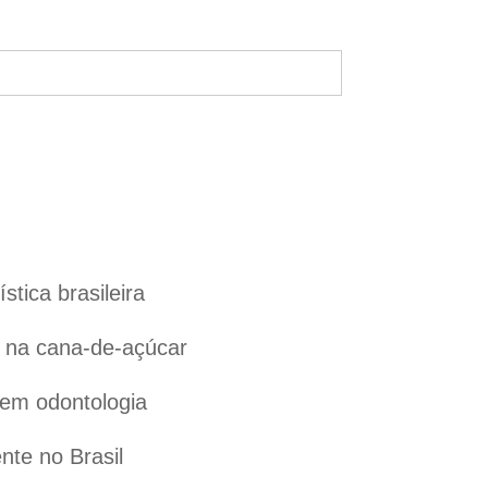
tica brasileira
l na cana-de-açúcar
 em odontologia
te no Brasil