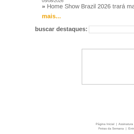
05/08/2026
»
Home Show Brazil 2026 trará mai
mais...
buscar destaques:
Página Inicial
|
Assinatura 
Feiras da Semana
|
Entr