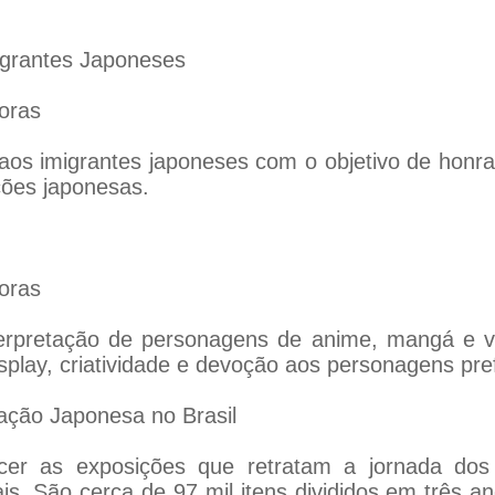
igrantes Japoneses
oras
aos imigrantes japoneses com o objetivo de honr
ções japonesas.
oras
nterpretação de personagens de anime, mangá e
play, criatividade e devoção aos personagens pre
ração Japonesa no Brasil
ecer as exposições que retratam a jornada dos
is. São cerca de 97 mil itens divididos em três an