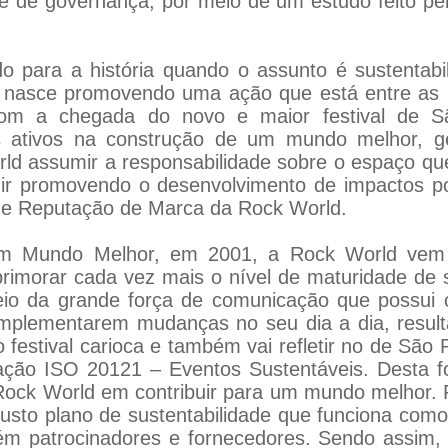
 de governança, por meio de um estudo feito pela 
o para a história quando o assunto é sustenta
 já nasce promovendo uma ação que está entre as
Com a chegada do novo e maior festival de 
ativos na construção de um mundo melhor, ge
ld assumir a responsabilidade sobre o espaço q
uir promovendo o desenvolvimento de impactos po
de Reputação de Marca da Rock World.
 Um Mundo Melhor, em 2001, a Rock World vem
primorar cada vez mais o nível de maturidade de
meio da grande força de comunicação que possui
implementarem mudanças no seu dia a dia, resul
 festival carioca e também vai refletir no de São 
icação ISO 20121 – Eventos Sustentáveis. Desta f
a Rock World em contribuir para um mundo melhor.
sto plano de sustentabilidade que funciona como
m patrocinadores e fornecedores. Sendo assim, 