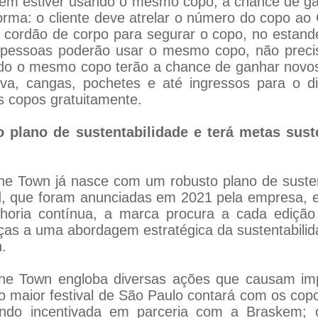
em estiver usando o mesmo copo, a chance de ga
orma: o cliente deve atrelar o número do copo ao
 um cordão de corpo para segurar o copo, no estand
 pessoas poderão usar o mesmo copo, não preci
ndo o mesmo copo terão a chance de ganhar novo
uva, cangas, pochetes e até ingressos para o 
s copos gratuitamente.
 plano de sustentabilidade e terá metas sust
he Town já nasce com um robusto plano de suste
ld, que foram anunciadas em 2021 pela empresa, 
lhoria contínua, a marca procura a cada ediçã
raças a uma abordagem estratégica da sustentabil
.
 The Town engloba diversas ações que causam im
 maior festival de São Paulo contará com os copos
ndo incentivada em parceria com a Braskem; o 