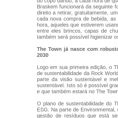
do copo dando, a cada hora de qu
Braskem funcionará da seguinte f
direito a retirar, gratuitamente,
cada nova compra de bebida, as
hora, aqueles que estiverem usa
entre eles brincos, capas de ch
também será possível higienizar o
The Town já nasce com robusto
2030
Logo em sua primeira edição, o T
de sustentabilidade da Rock Wor
parte da visão sustentável e me
sustentável. Isto só é possível g
e que também estará no The Town
O plano de sustentabilidade do
ESG. Na parte de Environmental, o
gestão de resíduos que está se