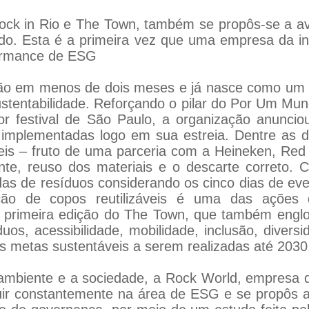
ock in Rio e The Town, também se propôs-se a ava
do. Esta é a primeira vez que uma empresa da i
ormance de ESG
ão em menos de dois meses e já nasce como um g
stentabilidade. Reforçando o pilar do Por Um Mu
 festival de São Paulo, a organização anunciou,
 implementadas logo em sua estreia. Dentre as 
veis – fruto de uma parceria com a Heineken, Red
nte, reuso dos materiais e o descarte correto. 
das de resíduos considerando os cinco dias de e
ão de copos reutilizáveis é uma das ações 
a primeira edição do The Town, que também englo
s, acessibilidade, mobilidade, inclusão, diversi
as metas sustentáveis a serem realizadas até 2030
mbiente e a sociedade, a Rock World, empresa q
uir constantemente na área de ESG e se propôs a 