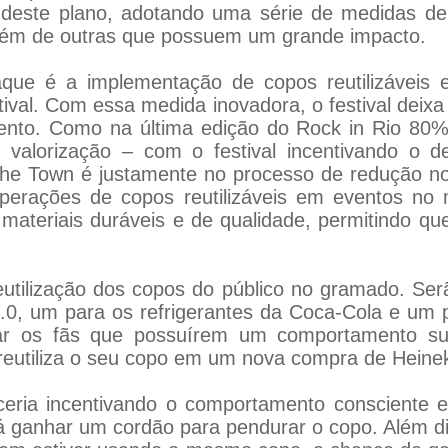
este plano, adotando uma série de medidas de 
 além de outras que possuem um grande impacto.
ue é a implementação de copos reutilizáveis
ival. Com essa medida inovadora, o festival deixa
vento. Como na última edição do Rock in Rio 80
 valorização – com o festival incentivando o 
The Town é justamente no processo de redução no
perações de copos reutilizáveis em eventos no
materiais duráveis e de qualidade, permitindo que
 reutilização dos copos do público no gramado. S
0, um para os refrigerantes da Coca-Cola e um p
iciar os fãs que possuírem um comportamento s
reutiliza o seu copo em um nova compra de Heinek
ria incentivando o comportamento consciente e
rá ganhar um cordão para pendurar o copo. Além di