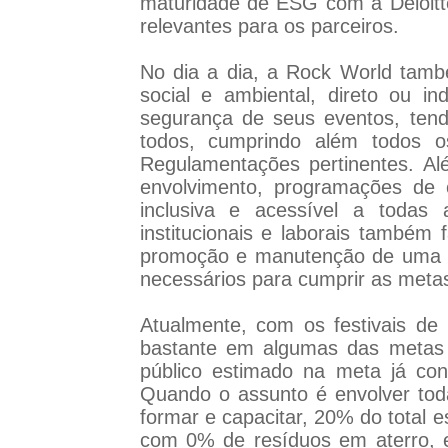
maturidade de ESG com a Deloitte 
relevantes para os parceiros.
No dia a dia, a Rock World tamb
social e ambiental, direto ou 
segurança de seus eventos, tendo
todos, cumprindo além todos os
Regulamentações pertinentes. A
envolvimento, programações de 
inclusiva e acessível a todas 
institucionais e laborais també
promoção e manutenção de uma g
necessários para cumprir as metas
Atualmente, com os festivais d
bastante em algumas das metas 
público estimado na meta já con
Quando o assunto é envolver toda
formar e capacitar, 20% do total 
com 0% de resíduos em aterro, e