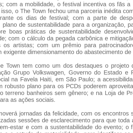
 com a mobilidade, o festival incentiva os fãs 
a isso, o The Town fechou uma parceria inédita co
ante os dias de festival; com a parte de despe
plano de sustentabilidade para a organização, p
e boas práticas de sustentabilidade desenvolvid
de; com o cálculo da pegada carbônica e mitigaç
os os artistas; com um prêmio para patrocinado
com exigente dimensionamento do abastecimento de
The Town tem como um dos destaques o projeto 
ção Grupo Volkswagen, Governo do Estado e Pr
ial na Favela Haiti, em São Paulo; a acessibili
 robusto plano para os PCDs poderem aproveitar
o terreno banheiros sem gênero; e na Loja de Pr
ara as ações sociais.
verá jornadas da felicidade, com os encontros s
lizadas sessões de esclarecimento para que toda 
em-estar e com a sustentabilidade do evento; o f