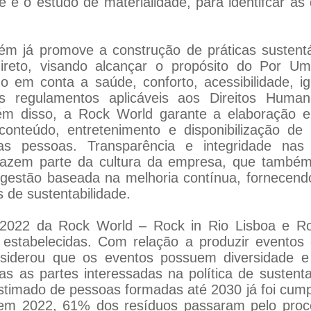
e o estudo de materialidade, para identifcar as
ém já promove a construção de práticas sustent
indireto, visando alcançar o propósito do Por
 em conta a saúde, conforto, acessibilidade, i
 regulamentos aplicáveis aos Direitos Human
lém disso, a Rock World garante a elaboração 
conteúdo, entretenimento e disponibilização de
as pessoas. Transparência e integridade nas 
m fazem parte da cultura da empresa, que tamb
estão baseada na melhoria contínua, fornecendo
 de sustentabilidade.
e 2022 da Rock World – Rock in Rio Lisboa e Ro
estabelecidas. Com relação a produzir eventos 
siderou que os eventos possuem diversidade e 
s as partes interessadas na política de sustent
estimado de pessoas formadas até 2030 já foi cum
m 2022, 61% dos resíduos passaram pelo proces