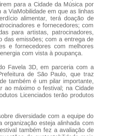
a irem para a Cidade da Música por
m a ViaMobilidade em que as linhas
rdício alimentar, terá doação de
atrocinadores e fornecedores; com
as para artistas, patrocinadores,
ão das emissões; com a entrega de
res e fornecedores com melhores
 energia com vista à poupança.
do Favela 3D, em parceria com a
efeitura de São Paulo, que traz
dade também é um pilar importante,
 ao máximo o festival; na Cidade
odutos Licenciados terão produtos
obre diversidade com a equipe do
a organização esteja alinhada com
estival também fez a avaliação de