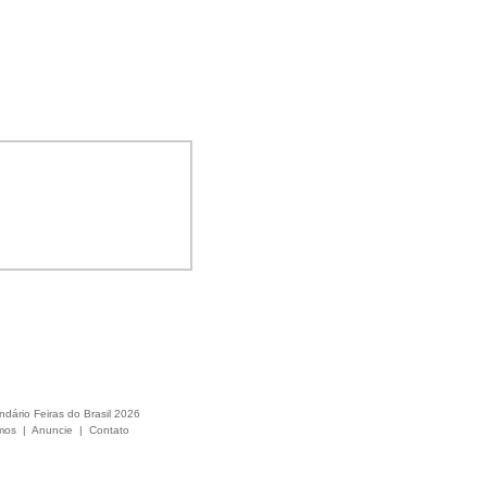
ndário Feiras do Brasil 2026
mos
|
Anuncie
|
Contato