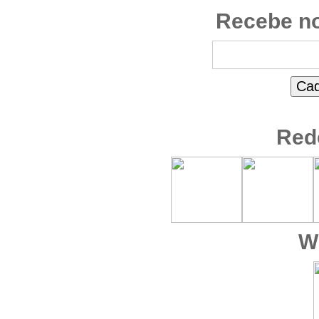
Recebe no
Red
W