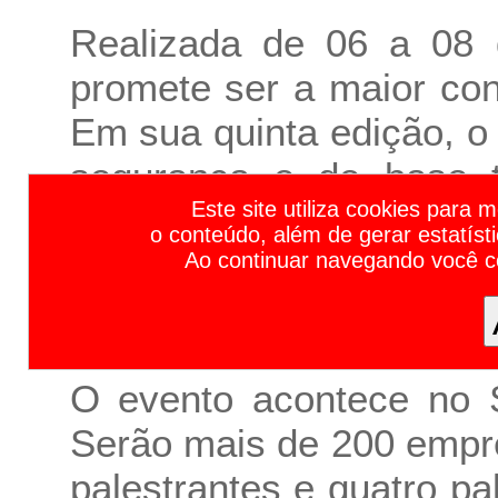
Realizada de 06 a 08 
promete ser a maior con
Em sua quinta edição, 
segurança e de base t
Calendário de Feiras de Negócios e Eventos Empresariais 2023 | Calendário de Feiras e Eventos 2023 | Calendário de Feiras 2023 | Calendário de Eventos 2023 | Principais F
Este site utiliza cookies para 
ambiente seguro e, ao 
o conteúdo, além de gerar estatíst
que os participantes
Ao continuar navegando você 
networking de qualidade.
O evento acontece no 
Serão mais de 200 empr
palestrantes e quatro p