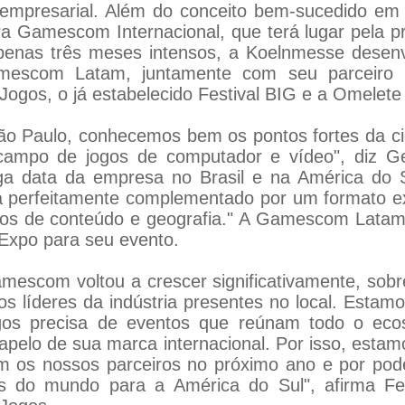
empresarial. Além do conceito bem-sucedido e
a Gamescom Internacional, que terá lugar pela p
enas três meses intensos, a Koelnmesse desenvo
mescom Latam, juntamente com seu parceiro p
Jogos, o já estabelecido Festival BIG e a Omelet
ão Paulo, conhecemos bem os pontos fortes da cid
campo de jogos de computador e vídeo", diz 
onga data da empresa no Brasil e na América d
erá perfeitamente complementado por um formato
s de conteúdo e geografia." A Gamescom Latam u
 Expo para seu evento.
Gamescom voltou a crescer significativamente, so
os líderes da indústria presentes no local. Esta
ogos precisa de eventos que reúnam todo o e
pelo de sua marca internacional. Por isso, estamos
os nossos parceiros no próximo ano e por pode
os do mundo para a América do Sul", afirma Fel