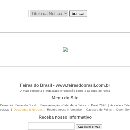
Feiras do Brasil -
www.feirasdobrasil.com.br
A mais completa e atualizada informação sobre a agenda de feiras
Menu do Site
Calendário Feiras do Brasil
|
Demonstração - Calendário Feiras do Brasil 2026
|
Acessar - Cale
evistas
|
Destaques & Notícias
|
Receba nosso informativo
|
Cadastro de Feiras
|
Quem So
Receba nosso informativo