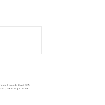
ndário Feiras do Brasil 2026
mos
|
Anuncie
|
Contato