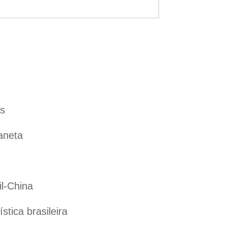
es
aneta
il-China
tica brasileira