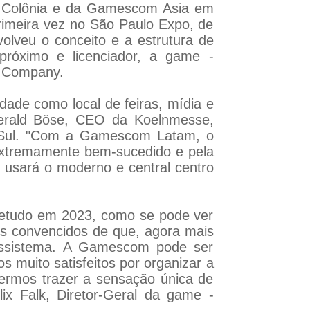
m Colônia e da Gamescom Asia em
rimeira vez no São Paulo Expo, de
lveu o conceito e a estrutura de
róximo e licenciador, a game -
e Company.
ade como local de feiras, mídia e
Gerald Böse, CEO da Koelnmesse,
o Sul. "Com a Gamescom Latam, o
 extremamente bem-sucedido e pela
sará o moderno e central centro
bretudo em 2023, como se pode ver
mos convencidos de que, agora mais
cossistema. A Gamescom pode ser
 muito satisfeitos por organizar a
rmos trazer a sensação única de
ix Falk, Diretor-Geral da game -