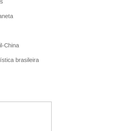
es
aneta
il-China
tica brasileira