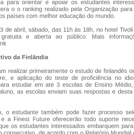
a para orientar e apoiar os estudantes intere
idera o o ranking realizado pela Organização pa
os países com melhor educação do mundo.
3 de abril, sábado, das 11h às 18h, no hotel Tivol
gratuita e aberta ao público. Mais informaçõ
ink
tivo da Finlândia
am realizar primeiramente o estudo de finlandês 
re, e aplicação do teste de proficiência no id
 para estudar em até 3 escolas de Ensino Médi
 aluno, as escolas enviam suas respostas e dest
, o estudante também pode fazer processo sele
 e a Finest Future oferecerão todo suporte nece
que os estudantes interessados embarquem para 
o consecutivo, de acordo com o Relatório Mundial