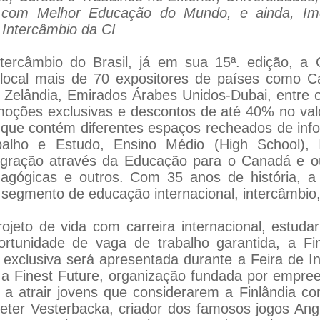
s com Melhor Educação do Mundo, e ainda, Ime
 Intercâmbio da CI
tercâmbio do Brasil, já em sua 15ª. edição, a 
local mais de 70 expositores de países como Ca
ova Zelândia, Emirados Árabes Unidos-Dubai, entre
omoções exclusivas e descontos de até 40% no v
s que contém diferentes espaços recheados de in
lho e Estudo, Ensino Médio (High School), I
gração através da Educação para o Canadá e out
dagógicas e outros. Com 35 anos de história, 
no segmento de educação internacional, intercâmbio,
jeto de vida com carreira internacional, estuda
portunidade de vaga de trabalho garantida, a Fi
e exclusiva será apresentada durante a Feira de 
e a Finest Future, organização fundada por empr
s a atrair jovens que considerarem a Finlândia 
eter Vesterbacka, criador dos famosos jogos Ang