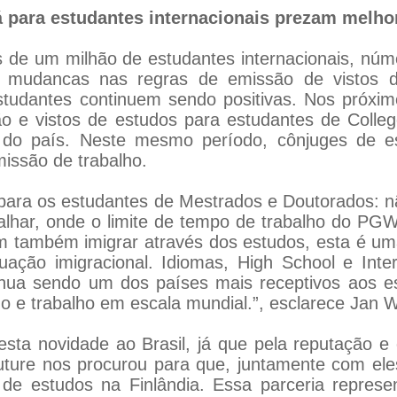
para estudantes internacionais prezam melho
de um milhão de estudantes internacionais, núme
 mudancas nas regras de emissão de vistos d
studantes continuem sendo positivas. Nos próxim
o e vistos de estudos para estudantes de Colle
o do país. Neste mesmo período, cônjuges de es
issão de trabalho.
ara os estudantes de Mestrados e Doutorados: nã
alhar, onde o limite de tempo de trabalho do PGW
m também imigrar através dos estudos, esta é um
uação imigracional. Idiomas, High School e Int
ua sendo um dos países mais receptivos aos es
 e trabalho em escala mundial.”, esclarece Jan W
ta novidade ao Brasil, já que pela reputação e c
Future nos procurou para que, juntamente com el
 de estudos na Finlândia. Essa parceria represen