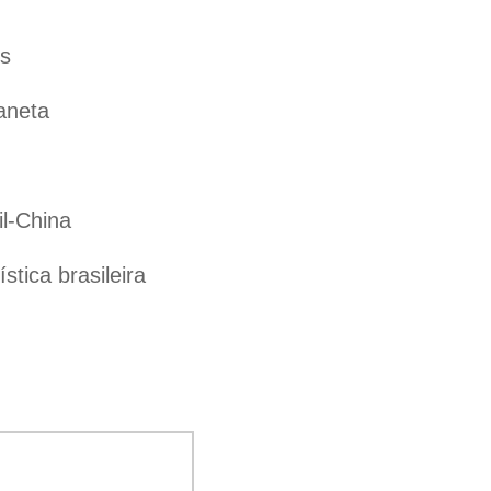
es
aneta
il-China
tica brasileira