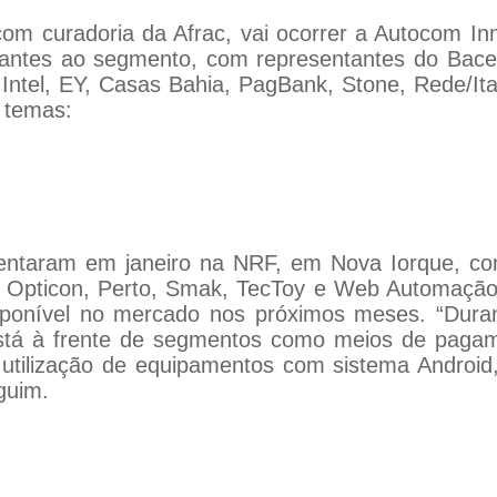
com curadoria da Afrac, vai ocorrer a Autocom I
vantes ao segmento, com representantes do Bac
 Intel, EY, Casas Bahia, PagBank, Stone, Rede/Itaú
 temas:
entaram em janeiro na NRF, em Nova Iorque, co
ti, Opticon, Perto, Smak, TecToy e Web Automaçã
isponível no mercado nos próximos meses. “Duran
stá à frente de segmentos como meios de pagam
utilização de equipamentos com sistema Android
guim.