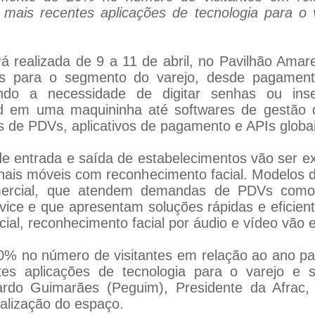
 mais recentes aplicações de tecnologia para o
á realizada de 9 a 11 de abril, no Pavilhão Ama
des para o segmento do varejo, desde pagament
ndo a necessidade de digitar senhas ou inser
d em uma maquininha até softwares de gestão 
es de PDVs, aplicativos de pagamento e APIs globai
de entrada e saída de estabelecimentos vão ser e
rminais móveis com reconhecimento facial. Modelos 
omercial, que atendem demandas de PDVs como
ervice e que apresentam soluções rápidas e eficien
ficial, reconhecimento facial por áudio e vídeo vão
% no número de visitantes em relação ao ano pas
tes aplicações de tecnologia para o varejo e
ardo Guimarães (Peguim), Presidente da Afrac,
nalização do espaço.