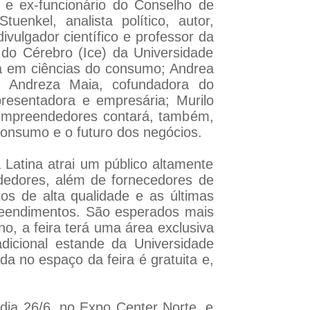
te e ex-funcionário do Conselho de
nkel, analista político, autor,
divulgador científico e professor da
o do Cérebro (Ice) da Universidade
da em ciências do consumo; Andrea
er; Andreza Maia, cofundadora do
apresentadora e empresária; Murilo
de empreendedores contará, também,
consumo e o futuro dos negócios.
 Latina atrai um público altamente
dedores, além de fornecedores de
s de alta qualidade e as últimas
preendimentos. São esperados mais
o, a feira terá uma área exclusiva
dicional estande da Universidade
a no espaço da feira é gratuita e,
dia 26/6, no Expo Center Norte, e