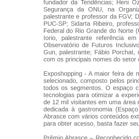
fundador da Tendências; Heni Ozi 
Segurança da ONU, na Organizaç
palestrante e professor da FGV; Dio
PUC-SP; Sidarta Ribeiro, professo
Federal do Rio Grande do Norte (
Iorio, palestrante referência e
Observatório de Futuros Inclusivo
Gun, palestrante; Fábio Porchat, 
com os principais nomes do setor
Exposhopping - A maior feira de n
selecionado, composto pelos pri
todos os segmentos. O espaço co
tecnologias para otimizar a expe
de 12 mil visitantes em uma área 
dedicada à gastronomia (Espaço 
Abrasce com vários conteúdos extr
para obter acesso, basta fazer se
Prêmio Abrasce – Reconhecido com