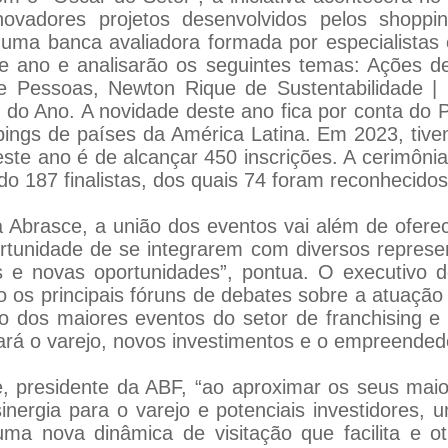
ovadores projetos desenvolvidos pelos shoppin
 uma banca avaliadora formada por especialistas 
te ano e analisarão os seguintes temas: Ações de
 Pessoas, Newton Rique de Sustentabilidade 
e do Ano. A novidade deste ano fica por conta do
pings de países da América Latina. Em 2023, tiv
 este ano é de alcançar 450 inscrições. A cerimô
do 187 finalistas, dos quais 74 foram reconhecid
 Abrasce, a união dos eventos vai além de ofere
rtunidade de se integrarem com diversos represen
s e novas oportunidades”, pontua. O executivo 
 os principais fóruns de debates sobre a atuaçã
o dos maiores eventos do setor de franchising 
rá o varejo, novos investimentos e o empreendedo
, presidente da ABF, “ao aproximar os seus maio
nergia para o varejo e potenciais investidores, u
ma nova dinâmica de visitação que facilita e ot