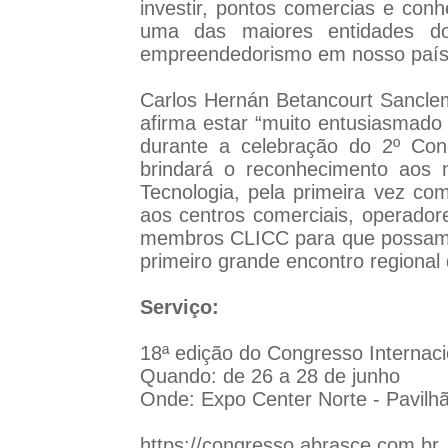
investir, pontos comercias e co
uma das maiores entidades d
empreendedorismo em nosso país
Carlos Hernán Betancourt Sancle
afirma estar “muito entusiasmad
durante a celebração do 2º Cong
brindará o reconhecimento aos m
Tecnologia, pela primeira vez co
aos centros comerciais, operad
membros CLICC para que possam pa
primeiro grande encontro regional 
Serviço:
18ª edição do Congresso Internac
Quando: de 26 a 28 de junho
Onde: Expo Center Norte - Pavilh
https://congresso.abrasce.com.br