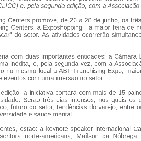
CLICC) e, pela segunda edição, com a Associação B
ng Centers promove, de 26 a 28 de junho, os três 
ing Centers, a Exposhopping - a maior feira de 
car" do setor. As atividades ocorrerão simultan
ria com duas importantes entidades: a Cámara La
rma inédita, e, pela segunda vez, com a Associaçã
ndo no mesmo local a ABF Franchising Expo, maior
 eventos com uma imersão no setor.
dição, a iniciativa contará com mais de 15 pain
idade. Serão três dias intensos, nos quais os p
, futuro do setor, tendências do varejo, entre o
diversidade e saúde mental.
tes, estão: a keynote speaker internacional Carl
escritora norte-americana; Maílson da Nóbrega,