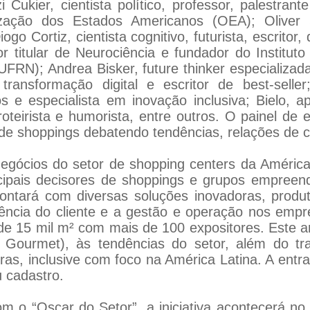
Cukier, cientista político, professor, palestran
ão dos Estados Americanos (OEA); Oliver Stue
go Cortiz, cientista cognitivo, futurista, escritor, 
r titular de Neurociência e fundador do Institut
UFRN); Andrea Bisker, future thinker especializa
m transformação digital e escritor de best-sell
s e especialista em inovação inclusiva; Bielo, 
roteirista e humorista, entre outros. O painel 
 de shoppings debatendo tendências, relações de 
egócios do setor de shopping centers da América
ncipais decisores de shoppings e grupos empreen
ntará com diversas soluções inovadoras, produto
riência do cliente e a gestão e operação nos em
de 15 mil m² com mais de 100 expositores. Este an
Gourmet), às tendências do setor, além do tra
as, inclusive com foco na América Latina. A entrad
u cadastro.
 o “Oscar do Setor”, a iniciativa acontecerá no 