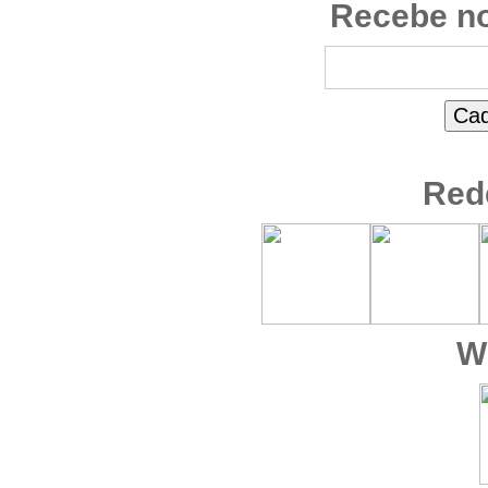
Recebe no
Red
W