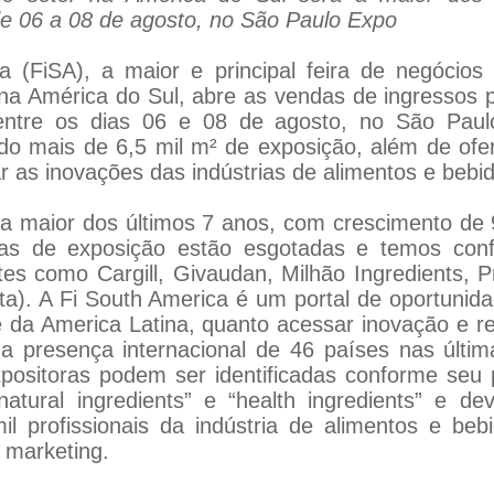
de 06 a 08 de agosto, no São Paulo Expo
 (FiSA), a maior e principal feira de negócios
 na América do Sul, abre as vendas de ingressos 
 entre os dias 06 e 08 de agosto, no São Paul
do mais de 6,5 mil m² de exposição, além de ofe
 as inovações das indústrias de alimentos e bebid
á a maior dos últimos 7 anos, com crescimento d
as de exposição estão esgotadas e temos confi
tes como Cargill, Givaudan, Milhão Ingredients,
ta). A Fi South America é um portal de oportunida
e da America Latina, quanto acessar inovação e 
 a presença internacional de 46 países nas últi
ositoras podem ser identificadas conforme seu 
“natural ingredients” e “health ingredients” e d
il profissionais da indústria de alimentos e be
 marketing.