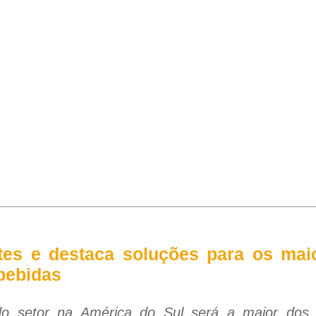
es e destaca soluções para os maio
 bebidas
 do setor na América do Sul será a maior dos 