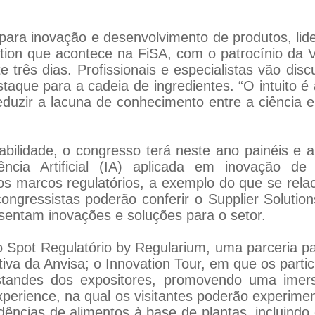
 para inovação e desenvolvimento de produtos, lid
ition que acontece na FiSA, com o patrocínio da 
 três dias. Profissionais e especialistas vão disc
staque para a cadeia de ingredientes. “O intuito é
duzir a lacuna de conhecimento entre a ciência e 
ilidade, o congresso terá neste ano painéis e 
cia Artificial (IA) aplicada em inovação de p
os marcos regulatórios, a exemplo do que se rela
congressistas poderão conferir o Supplier Soluti
sentam inovações e soluções para o setor.
 Spot Regulatório by Regularium, uma parceria par
itiva da Anvisa; o Innovation Tour, em que os part
standes dos expositores, promovendo uma ime
erience, na qual os visitantes poderão experime
ências de alimentos à base de plantas, incluindo