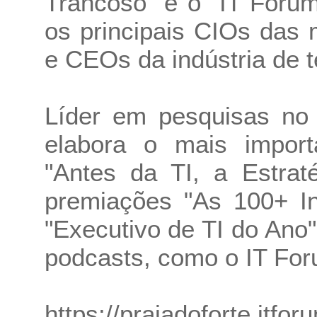
Trancoso" e o "IT Foru
os principais CIOs das
e CEOs da indústria de t
Líder em pesquisas no
elabora o mais impor
"Antes da TI, a Estrat
premiações "As 100+ I
"Executivo de TI do Ano
podcasts, como o IT For
https://praiadoforte.itfo