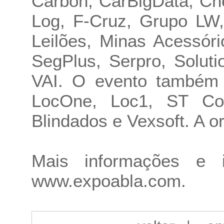
Carbon, CarBigData, Che
Log, F-Cruz, Grupo LW,
Leilões, Minas Acessór
SegPlus, Serpro, Solutio
VAI. O evento também 
LocOne, Loc1, ST Corr
Blindados e Vexsoft. A or
Mais informações e i
www.expoabla.com
.