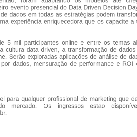
 então, foram adaptando os modelos até cheg
iro evento presencial do Data Driven Decision D
 de dados em todas as estratégias podem transfor
 uma experiência enriquecedora que os capacite a
 5 mil participantes online e entre os temas 
 cultura data driven, a transformação de dados
line. Serão exploradas aplicações de análise de d
s por dados, mensuração de performance e ROI 
para qualquer profissional de marketing que de
 mercado. Os ingressos estão disponívei
br
.