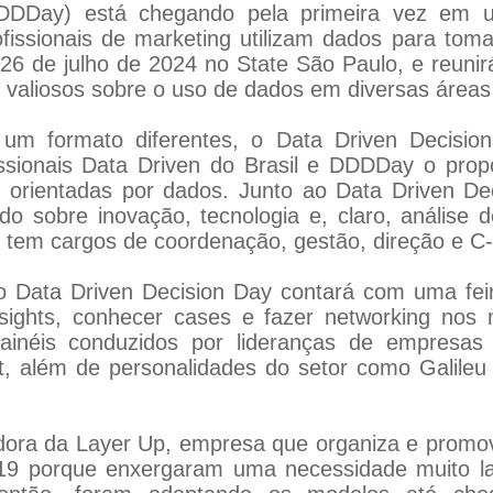
DDDay) está chegando pela primeira vez em u
fissionais de marketing utilizam dados para toma
6 de julho de 2024 no State São Paulo, e reunir
ts valiosos sobre o uso de dados em diversas áreas
um formato diferentes, o Data Driven Decisio
ionais Data Driven do Brasil e DDDDay o propós
s orientadas por dados. Junto ao Data Driven D
 sobre inovação, tecnologia e, claro, análise 
em cargos de coordenação, gestão, direção e C-l
Data Driven Decision Day contará com uma feira
insights, conhecer cases e fazer networking no
inéis conduzidos por lideranças de empresas
além de personalidades do setor como Galileu N
ora da Layer Up, empresa que organiza e promov
19 porque enxergaram uma necessidade muito la