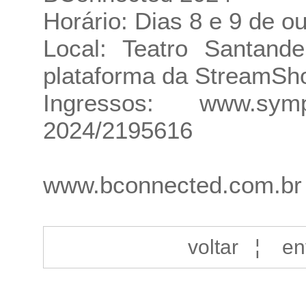
Horário: Dias 8 e 9 de o
Local: Teatro Santand
plataforma da StreamSh
Ingressos:
www.sympl
2024/2195616
www.bconnected.com.br
voltar
¦
en