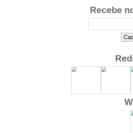
Recebe no
Red
W