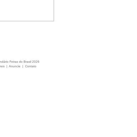
ndário Feiras do Brasil 2026
mos
|
Anuncie
|
Contato