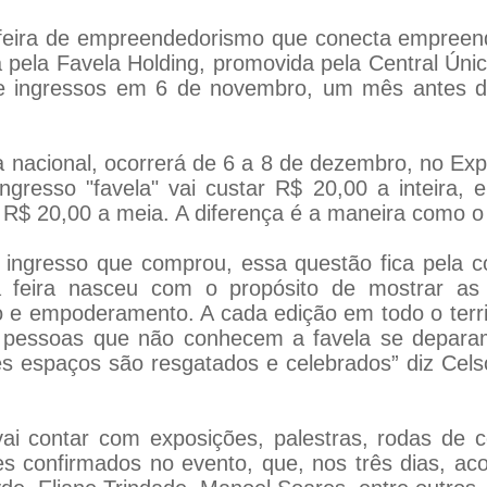
- feira de empreendedorismo que conecta empree
da pela Favela Holding, promovida pela Central Ún
 de ingressos em 6 de novembro, um mês antes 
a nacional, ocorrerá de 6 a 8 de dezembro, no E
ingresso "favela" vai custar R$ 20,00 a inteira
 e R$ 20,00 a meia. A diferença é a maneira como o
lo ingresso que comprou, essa questão fica pela 
a feira nasceu com o propósito de mostrar as 
e empoderamento. A cada edição em todo o territ
as pessoas que não conhecem a favela se depara
s espaços são resgatados e celebrados” diz Cels
ai contar com exposições, palestras, rodas de c
s confirmados no evento, que, nos três dias, ac