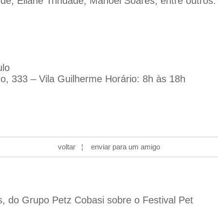
e, Eliane Trindade, Manoel Soares, entre outros.
ulo
, 333 – Vila Guilherme Horário: 8h às 18h
voltar
¦
enviar para um amigo
s, do Grupo Petz Cobasi sobre o Festival Pet