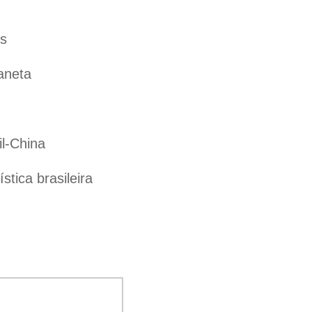
es
aneta
il-China
tica brasileira