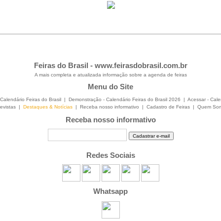
Feiras do Brasil -
www.feirasdobrasil.com.br
A mais completa e atualizada informação sobre a agenda de feiras
Menu do Site
Calendário Feiras do Brasil
|
Demonstração - Calendário Feiras do Brasil 2026
|
Acessar - Cale
evistas
|
Destaques & Notícias
|
Receba nosso informativo
|
Cadastro de Feiras
|
Quem So
Receba nosso informativo
Redes Sociais
Whatsapp