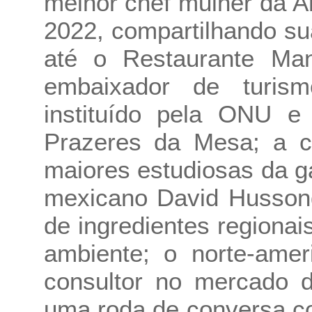
melhor chef mulher da A
2022, compartilhando sua
até o Restaurante Man
embaixador de turis
instituído pela ONU 
Prazeres da Mesa; a c
maiores estudiosas da g
mexicano David Hussong
de ingredientes regionai
ambiente; o norte-amer
consultor no mercado d
uma roda de conversa co