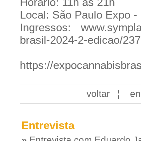
Horário: 11h às 21h
Local: São Paulo Expo -
Ingressos:
www.sympla.
brasil-2024-2-edicao/23
https://expocannabisbras
voltar
¦
en
Entrevista
»
Entrevista com Eduardo J