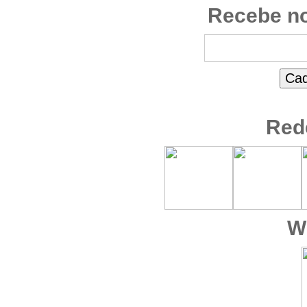
Recebe no
Red
W