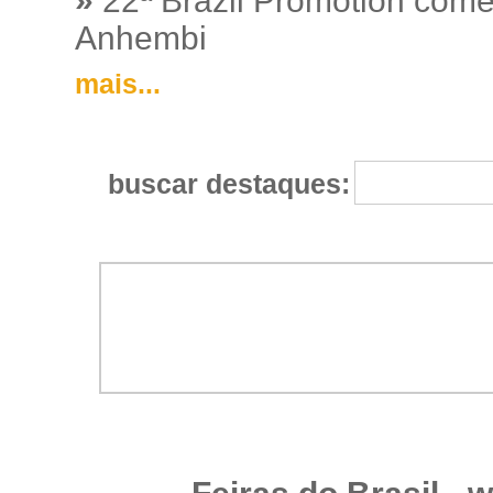
»
22ª Brazil Promotion começ
Anhembi
mais...
buscar destaques: