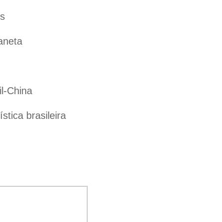
es
aneta
il-China
tica brasileira