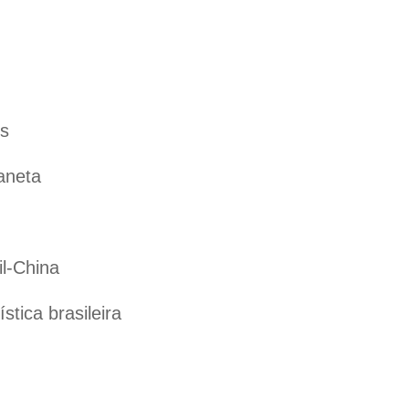
es
aneta
il-China
tica brasileira