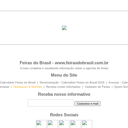
Feiras do Brasil -
www.feirasdobrasil.com.br
A mais completa e atualizada informação sobre a agenda de feiras
Menu do Site
Calendário Feiras do Brasil
|
Demonstração - Calendário Feiras do Brasil 2026
|
Acessar - Cale
evistas
|
Destaques & Notícias
|
Receba nosso informativo
|
Cadastro de Feiras
|
Quem So
Receba nosso informativo
Redes Sociais