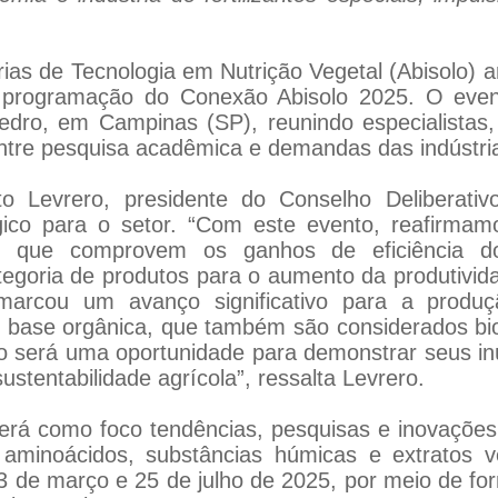
rias de Tecnologia em Nutrição Vegetal (Abisolo) a
a a programação do Conexão Abisolo 2025. O eve
ro, em Campinas (SP), reunindo especialistas, p
ntre pesquisa acadêmica e demandas das indústria
o Levrero, presidente do Conselho Deliberativ
ico para o setor. “Com este evento, reafirma
s, que comprovem os ganhos de eficiência dos b
egoria de produtos para o aumento da produtivida
rcou um avanço significativo para a produç
es de base orgânica, que também são considerados 
 será uma oportunidade para demonstrar seus inú
ustentabilidade agrícola”, ressalta Levrero.
 terá como foco tendências, pesquisas e inovações 
aminoácidos, substâncias húmicas e extratos v
de março e 25 de julho de 2025, por meio de formul