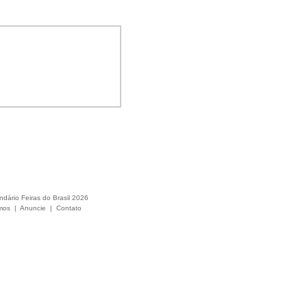
ndário Feiras do Brasil 2026
mos
|
Anuncie
|
Contato