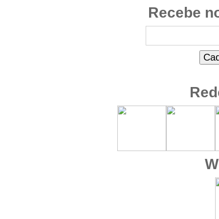
Recebe no
Red
W