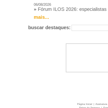
06/08/2026
»
Fórum ILOS 2026: especialistas d
mais...
buscar destaques:
Página Inicial
|
Assinatura 
Feiras da Semana
|
Entr