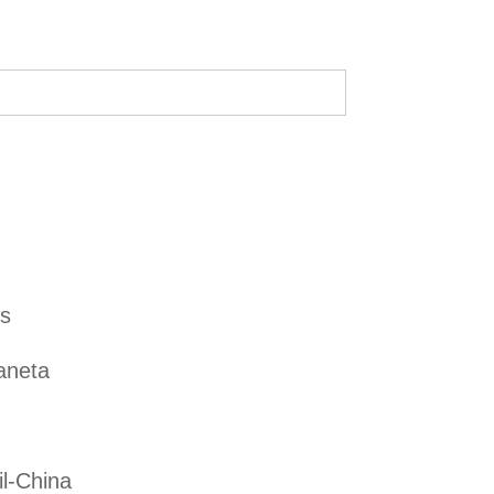
es
aneta
il-China