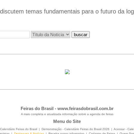
iscutem temas fundamentais para o futuro da logís
Feiras do Brasil -
www.feirasdobrasil.com.br
A mais completa e atualizada informação sobre a agenda de feiras
Menu do Site
Calendário Feiras do Brasil
|
Demonstração - Calendário Feiras do Brasil 2026
|
Acessar - Cale
evistas
|
Destaques & Notícias
|
Receba nosso informativo
|
Cadastro de Feiras
|
Quem So