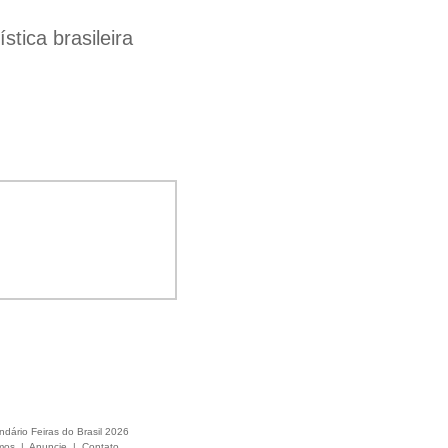
tica brasileira
ndário Feiras do Brasil 2026
mos
|
Anuncie
|
Contato