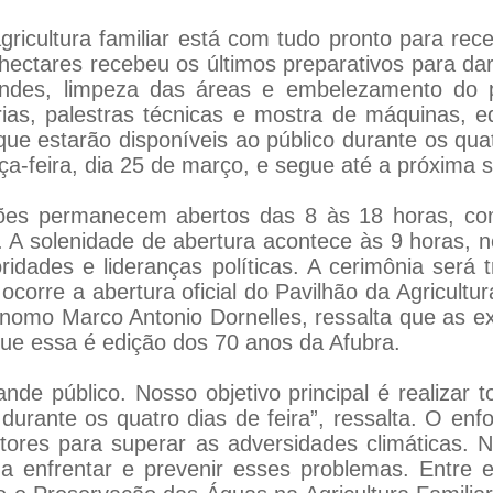
agricultura familiar está com tudo pronto para re
 hectares recebeu os últimos preparativos para dar
tandes, limpeza das áreas e embelezamento do p
rias, palestras técnicas e mostra de máquinas, e
ue estarão disponíveis ao público durante os qua
a-feira, dia 25 de março, e segue até a próxima s
tões permanecem abertos das 8 às 18 horas, com
. A solenidade de abertura acontece às 9 horas,
dades e lideranças políticas. A cerimônia será 
corre a abertura oficial do Pavilhão da Agricultur
nomo Marco Antonio Dornelles, ressalta que as ex
 que essa é edição dos 70 anos da Afubra.
e público. Nosso objetivo principal é realizar t
a durante os quatro dias de feira”, ressalta. O e
ltores para superar as adversidades climáticas. 
 a enfrentar e prevenir esses problemas. Entre e