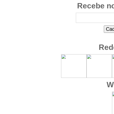
Recebe no
Red
W