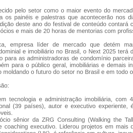
ecido pelo setor como o maior evento do mercado
 os painéis e palestras que acontecerão nos di
ição deste ano do festival de conteúdo contará
gócios e mais de 20 horas de mentorias com profi
ica, empresa líder de mercado que detém mar
ominial e imobiliário no Brasil, o Next 2025 terá
ado para as administradoras de condomínio parcei
ém para o público geral, imobiliárias e demais i
o moldando o futuro do setor no Brasil e em todo 
são:
em tecnologia e administração imobiliária, com 
acional (39 países), autor e executivo experiente,
veis.
sócio sênior da ZRG Consulting (Walking the Ta
 e coaching executivo. Liderou projetos em mais 