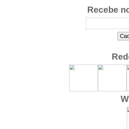
Recebe no
Red
W