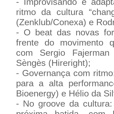
- Improvisando e adap
ritmo da cultura “cha
(Zenklub/Conexa) e Rodr
- O beat das novas fo
frente do movimento q
com Sergio Fajerman 
Sèngès (Hireright);
- Governança com ritmo
para a alta performan
Bioenergy) e Hélio da Sil
- No groove da cultura:
próxima batida, com 