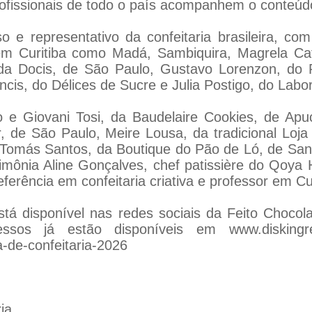
rofissionais de todo o país acompanhem o conteúd
o e representativo da confeitaria brasileira, 
 em Curitiba como Madá, Sambiquira, Magrela C
 da Docis, de São Paulo, Gustavo Lorenzon, do 
cis, do Délices de Sucre e Julia Postigo, do Labor
o e Giovani Tosi, da Baudelaire Cookies, de Ap
, de São Paulo, Meire Lousa, da tradicional Loja
 Tomás Santos, da Boutique do Pão de Ló, de San
imônia Aline Gonçalves, chef patissière do Qoya 
ferência em confeitaria criativa e professor em Cur
está disponível nas redes sociais da Feito Choco
essos já estão disponíveis em
www.diskingr
ra-de-confeitaria-2026
ia