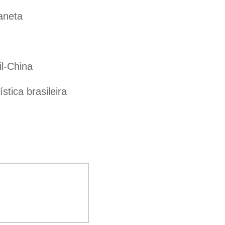
aneta
il-China
tica brasileira