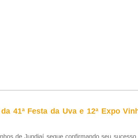
da 41ª Festa da Uva e 12ª Expo Vin
inhos de Jundiaí segue confirmando seu sucesso 