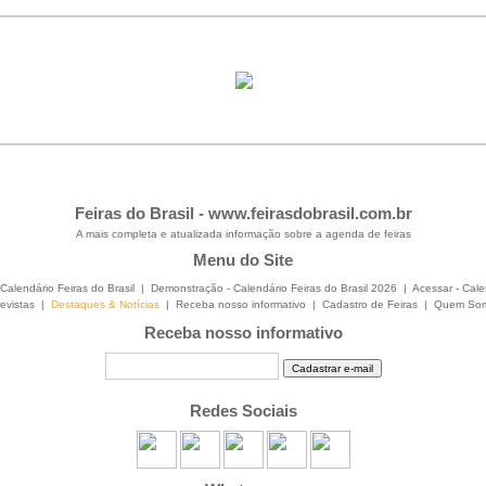
Feiras do Brasil -
www.feirasdobrasil.com.br
A mais completa e atualizada informação sobre a agenda de feiras
Menu do Site
Calendário Feiras do Brasil
|
Demonstração - Calendário Feiras do Brasil 2026
|
Acessar - Cale
evistas
|
Destaques & Notícias
|
Receba nosso informativo
|
Cadastro de Feiras
|
Quem So
Receba nosso informativo
Redes Sociais