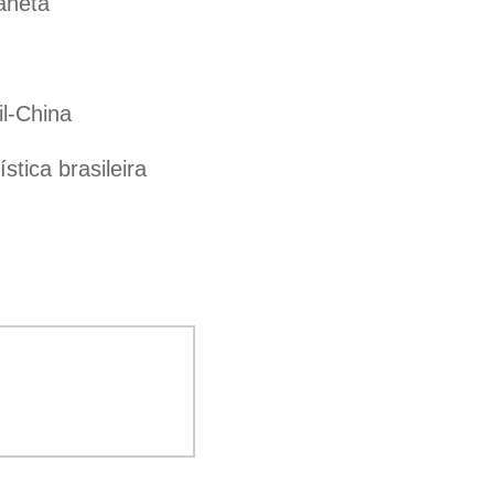
aneta
il-China
tica brasileira