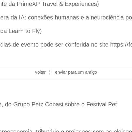
ente da PrimeXP Travel & Experiences)
a era da IA: conexões humanas e a neurociência por
da Learn to Fly)
ias de evento pode ser conferida no site
https://
voltar
¦
enviar para um amigo
s, do Grupo Petz Cobasi sobre o Festival Pet
oeconomia, tributário e projeções com as eleiçõ