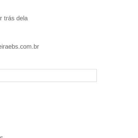
 trás dela
feiraebs.com.br
es