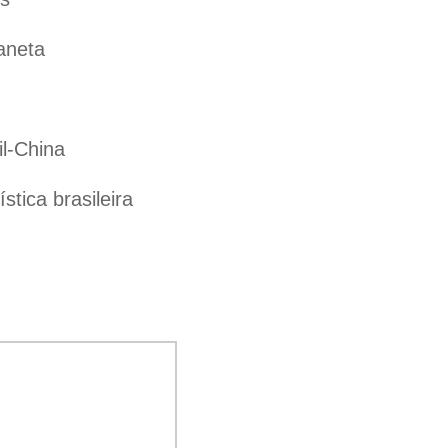
aneta
il-China
tica brasileira