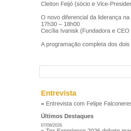
Cleiton Feijó (sócio e Vice-Presid
O novo diferencial da liderança n
17h30 – 18h00
Cecília Ivanisk (Fundadora e CEO 
A programação completa dos dois d
Entrevista
»
Entrevista com Felipe Falconere
Últimos Destaques
07/08/2026
»
Tax Experience 2026 debate macr