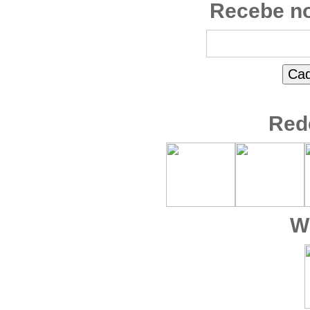
Recebe no
Red
W